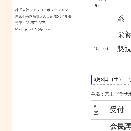
「
30
上
株式会社ジェフコーポレーション
東京都港区新橋5-20-3 新橋STビル4F
系
電話：03-3578-0375
「
Mail：jsna2024@jeff.co.jp
栄
懇親
18：00
6月8日（土） 
会場：京王プラザホ
8：
受付
25
会長講