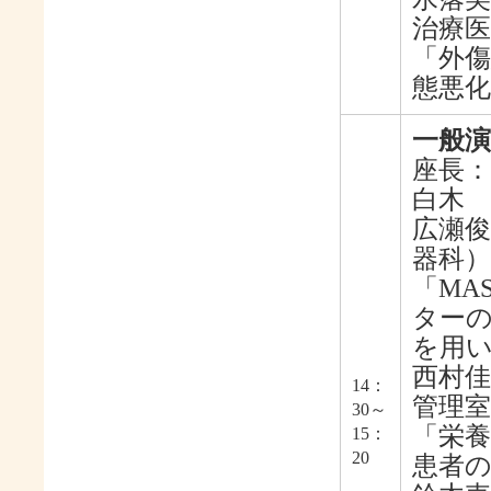
治療医
「外傷
態悪
一般演
座長：
白木 
広瀬俊
器科）
「MA
ターの検討
を用
西村佳
14：
管理室
30～
「栄
15：
20
患者