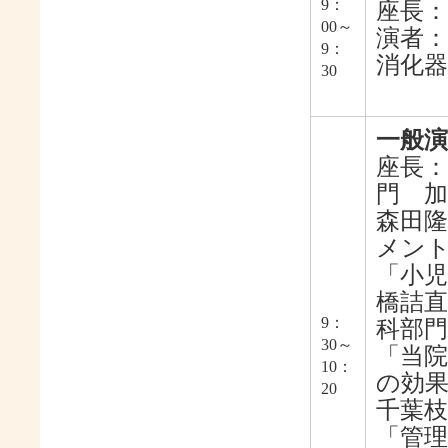
9：
座長：
00～
演者：
9：
消化器
30
「日
一般演
座長：
門 加
森田
メン
「小児
橋詰直
9：
科部門
30～
「当
10：
の効果
20
千葉枝
「管理