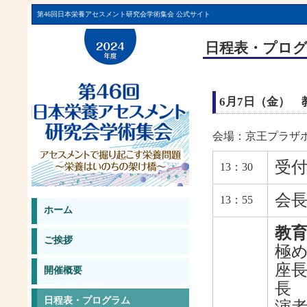
第46回日本栄養アセスメント研究会学術集会 公式サイト
日程表・プロ
6月7日（金） 
会場：京王プラザホ
受
13：30
会
13：55
ホーム
教
ご挨拶
極
座長
開催概要
長
日程表・プログラム