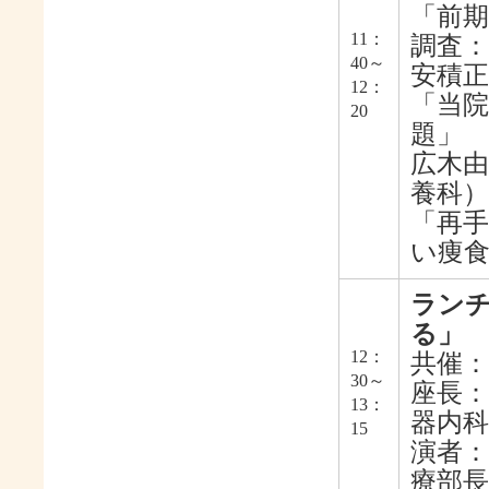
「前
11：
調査：
40～
安積正
12：
「当
20
題」
広木由
養科）
「再
い痩
ラン
る」
12：
共催：
30～
座長：
13：
器内科
15
演者
療部長