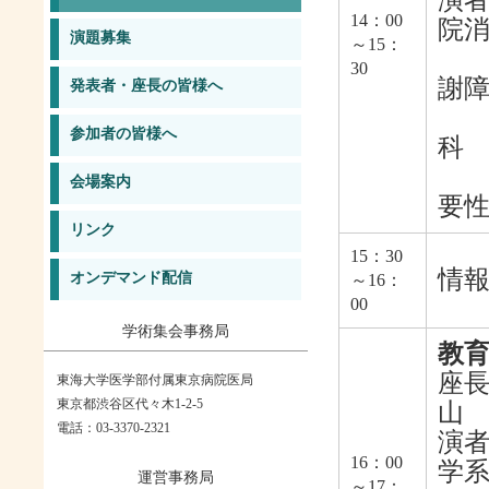
演
14：00
院
演題募集
～15：
「
30
謝
発表者・座長の皆様へ
白
参加者の皆様へ
科
「
会場案内
要
リンク
15：30
情
オンデマンド配信
～16：
00
学術集会事務局
教
座長
東海大学医学部付属東京病院医局
東京都渋谷区代々木1-2-5
山
電話：03-3370-2321
演
16：00
学
運営事務局
～17：