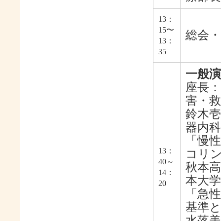
13：
15〜
総会・
13：
35
一般演
座長：
害・救
鈴木壱
器内科
「慢
13：
コリ
40～
秋本高
14：
本大学
20
「急性
基準と
水落美