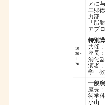
アに
二郷徳
力部 
「脂
アプ
特別
共催
10：
座長：
30～
消化器
11：
30
演者：
学 教
一般演
座長：
術学科
小山 