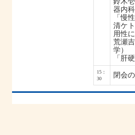
鈴木壱
器内科
「慢
清ケ
用性
荒瀬吉
学）
「肝
15：
閉会
30