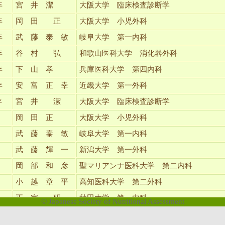
年
宮 井 潔
大阪大学 臨床検査診断学
年
岡 田 正
大阪大学 小児外科
年
武 藤 泰 敏
岐阜大学 第一内科
年
谷 村 弘
和歌山医科大学 消化器外科
年
下 山 孝
兵庫医科大学 第四内科
年
安 富 正 幸
近畿大学 第一外科
年
宮 井 潔
大阪大学 臨床検査診断学
岡 田 正
大阪大学 小児外科
武 藤 泰 敏
岐阜大学 第一内科
武 藤 輝 一
新潟大学 第一外科
岡 部 和 彦
聖マリアンナ医科大学 第二内科
小 越 章 平
高知医科大学 第二外科
正 宗 研
秋田大学 第一内科
© Japanese Society of Nutritional Assessment
溝 手 博 義
久留米大学 小児外科