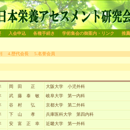
要
入会申込
各種手続き
学術集会の御案内・リンク
推
則
4.歴代会長
5.名誉会員
年
岡 田 正
大阪大学 小児外科
年
武 藤 泰 敏
岐阜大学 第一内科
年
谷 村 弘
京都大学 第二外科
年
下 山 孝
兵庫医科大学 第四内科
年
安 富 正 幸
近畿大学 第一外科